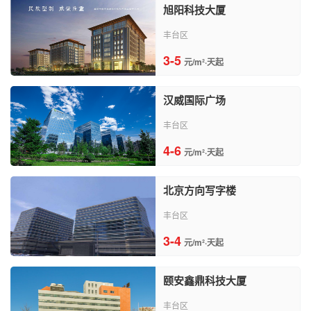
旭阳科技大厦
丰台区
3-5
元/m²·天起
汉威国际广场
丰台区
4-6
元/m²·天起
北京方向写字楼
丰台区
3-4
元/m²·天起
颐安鑫鼎科技大厦
丰台区