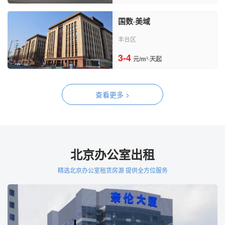
国数·美域
丰台区
3-4
元/m²·天起
查看更多 >
北京办公室出租
精选北京办公室租赁房源 提供全方位服务