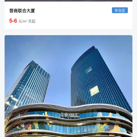
晋商联合大厦
丰台区
5-6
元/m²·天起