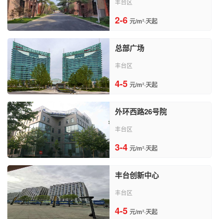
丰台区
2-6
元/m²·天起
总部广场
丰台区
4-5
元/m²·天起
外环西路26号院
丰台区
3-4
元/m²·天起
丰台创新中心
丰台区
4-5
元/m²·天起