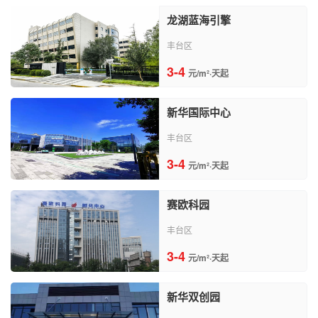
龙湖蓝海引擎
丰台区
3-4
元/m²·天起
新华国际中心
丰台区
3-4
元/m²·天起
赛欧科园
丰台区
3-4
元/m²·天起
新华双创园