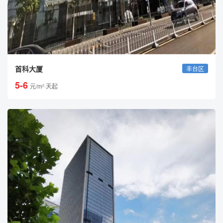
首科大厦
丰台区
5-6
元/m²·天起