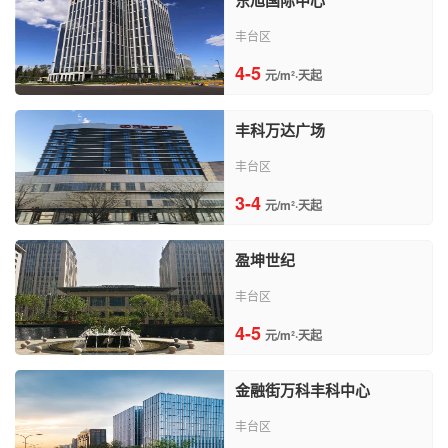
东旭国际中心
丰台区
4-5
元/m²·天起
丰科万达广场
丰台区
3-4
元/m²·天起
盈坤世纪
丰台区
4-5
元/m²·天起
金融街万科丰科中心
丰台区