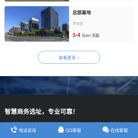
总部基地
丰台区
3-4
元/m²·天起
查看更多 >
智慧商务选址，专业可靠！
智慧商务选址致力于将写字楼租赁行业互联网化。 是以提高北京写字楼出租行
业的信息透明度为宗旨的第三方办公楼租赁信息平台。全面解决北京企业办公
电话咨询
QQ客服
在线客服
选址难题。找写字楼，租办公室，我们是认真的！