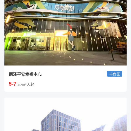
丽泽平安幸福中心
丰台区
5-7
元/m²·天起