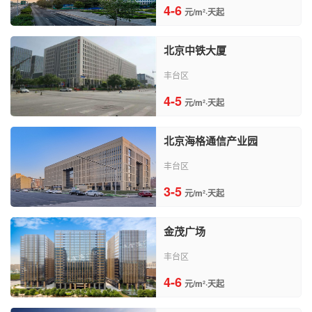
4-6
元/m²·天起
北京中铁大厦
丰台区
4-5
元/m²·天起
北京海格通信产业园
丰台区
3-5
元/m²·天起
金茂广场
丰台区
4-6
元/m²·天起