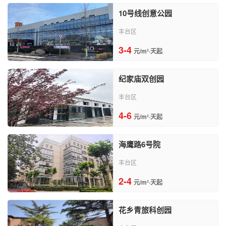
10号线创意公园
丰台区
3-4
元/m²·天起
纪家庙双创园
丰台区
4-6
元/m²·天起
海鹰路6号院
丰台区
2-4
元/m²·天起
花乡青旅科创园