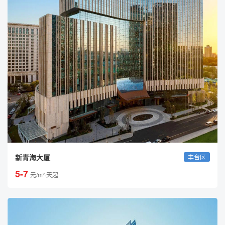
新青海大厦
丰台区
5-7
元/m²·天起