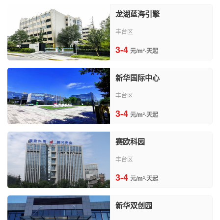
龙湖蓝海引擎
丰台区
3-4
元/m²·天起
新华国际中心
丰台区
3-4
元/m²·天起
赛欧科园
丰台区
3-4
元/m²·天起
新华双创园