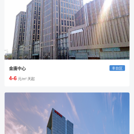
金唐中心
丰台区
4-6
元/m²·天起