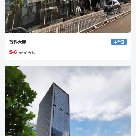
首科大厦
丰台区
5-6
元/m²·天起