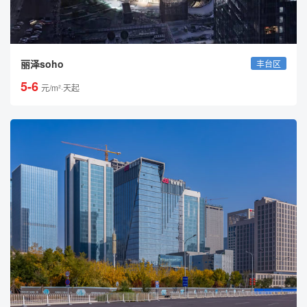
丽泽soho
丰台区
5-6
元/m²·天起