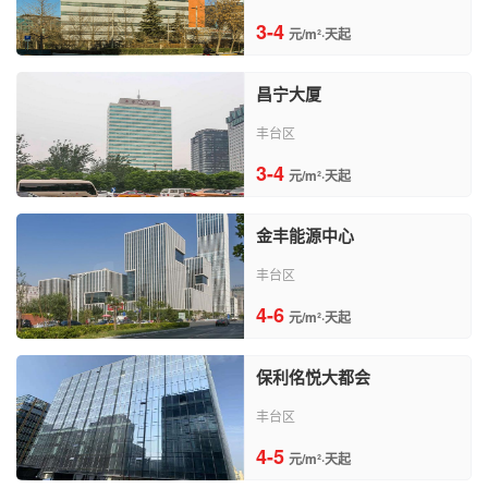
3-4
元/m²·天起
昌宁大厦
丰台区
3-4
元/m²·天起
金丰能源中心
丰台区
4-6
元/m²·天起
保利佲悦大都会
丰台区
4-5
元/m²·天起